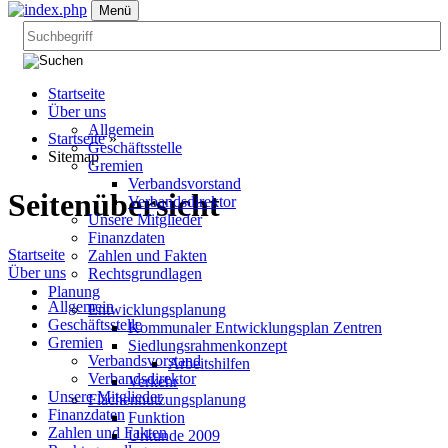
Menü
Startseite
Über uns
Allgemein
Startseite
»
Geschäftsstelle
Sitemap
Gremien
Verbandsvorstand
Seitenübersicht
Verbandsdirektor
Unsere Mitglieder
Finanzdaten
Startseite
Zahlen und Fakten
Über uns
Rechtsgrundlagen
Planung
Allgemein
Entwicklungsplanung
Geschäftsstelle
Kommunaler Entwicklungsplan Zentren
Gremien
Siedlungsrahmenkonzept
Verbandsvorstand
Arbeitshilfen
Verbandsdirektor
Verkehr
Unsere Mitglieder
Flächennutzungsplanung
Finanzdaten
Funktion
Zahlen und Fakten
Urkunde 2009