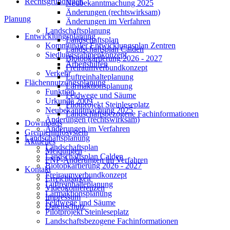
Rechtsgrundlagen
Neubekanntmachung 2025
Änderungen (rechtswirksam)
Planung
Änderungen im Verfahren
Landschaftsplanung
Entwicklungsplanung
Landschaftsplan
Kommunaler Entwicklungsplan Zentren
Landschaftsplan Calden
Siedlungsrahmenkonzept
Biotopkartierung 2026 - 2027
Arbeitshilfen
Freiraumverbundkonzept
Verkehr
Luftreinhalteplanung
Flächennutzungsplanung
Lärmaktionsplanung
Funktion
Feldwege und Säume
Urkunde 2009
Pilotprojekt Steinleseplatz
Neubekanntmachung 2025
Landschaftsbezogene Fachinformationen
Änderungen (rechtswirksam)
Downloads
Änderungen im Verfahren
Gremieninfosystem
Landschaftsplanung
Aktuelles
Landschaftsplan
Meldungen
Landschaftsplan Calden
FNP-Änderungen im Verfahren
Biotopkartierung 2026 - 2027
Kontakt
Freiraumverbundkonzept
Erreichbarkeit
Luftreinhalteplanung
Videokonferenzen
Lärmaktionsplanung
Impressum
Feldwege und Säume
Datenschutz
Pilotprojekt Steinleseplatz
Landschaftsbezogene Fachinformationen